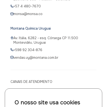
+57 4 480-7670
monsa@monsa.co
Montana Química Uruguai
Av. Itália, 6282 - esq. Córsega CP 11.500
Montevidéu, Uruguai
+598 92 304-876
vendas.uy@montana.com.br
CANAIS DE ATENDIMENTO
Canal de atendimento médico
O nosso site usa cookies
0800 014 1149