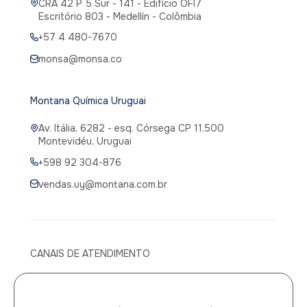
CRA 42 P 5 Sur - 141 - Edifício OFI7
Escritório 803 - Medellín - Colômbia
+57 4 480-7670
monsa@monsa.co
Montana Química Uruguai
Av. Itália, 6282 - esq. Córsega CP 11.500
Montevidéu, Uruguai
+598 92 304-876
vendas.uy@montana.com.br
CANAIS DE ATENDIMENTO
Canal de atendimento médico