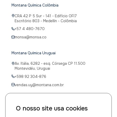
Montana Química Colômbia
CRA 42 P 5 Sur - 141 - Edifício OFI7
Escritório 803 - Medellín - Colômbia
+57 4 480-7670
monsa@monsa.co
Montana Química Uruguai
Av. Itália, 6282 - esq. Córsega CP 11.500
Montevidéu, Uruguai
+598 92 304-876
vendas.uy@montana.com.br
O nosso site usa cookies
CANAIS DE ATENDIMENTO