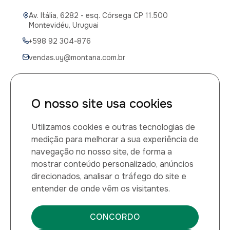
Av. Itália, 6282 - esq. Córsega CP 11.500
Montevidéu, Uruguai
+598 92 304-876
vendas.uy@montana.com.br
O nosso site usa cookies
CANAIS DE ATENDIMENTO
Utilizamos cookies e outras tecnologias de
Canal de atendimento médico
medição para melhorar a sua experiência de
navegação no nosso site, de forma a
0800 014 1149
mostrar conteúdo personalizado, anúncios
direcionados, analisar o tráfego do site e
Montana Química LTDA
entender de onde vêm os visitantes.
CNPJ: 60.884.459/0001-27
CONCORDO