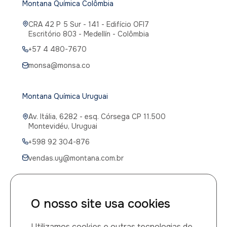
Montana Química Colômbia
CRA 42 P 5 Sur - 141 - Edifício OFI7
Escritório 803 - Medellín - Colômbia
+57 4 480-7670
monsa@monsa.co
Montana Química Uruguai
Av. Itália, 6282 - esq. Córsega CP 11.500
Montevidéu, Uruguai
+598 92 304-876
vendas.uy@montana.com.br
O nosso site usa cookies
CANAIS DE ATENDIMENTO
Utilizamos cookies e outras tecnologias de