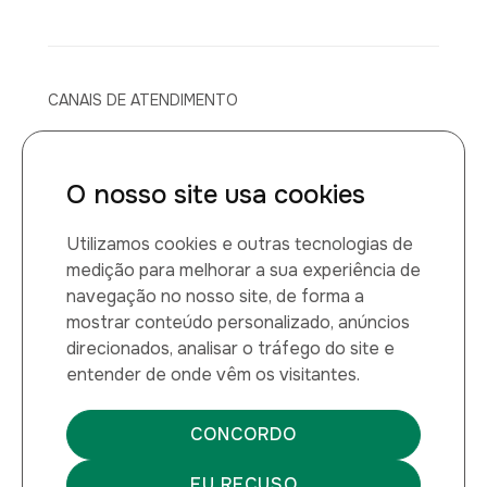
CANAIS DE ATENDIMENTO
Canal de atendimento médico
O nosso site usa cookies
0800 014 1149
Utilizamos cookies e outras tecnologias de
Montana Química LTDA
medição para melhorar a sua experiência de
navegação no nosso site, de forma a
CNPJ: 60.884.459/0001-27
mostrar conteúdo personalizado, anúncios
direcionados, analisar o tráfego do site e
entender de onde vêm os visitantes.
Verificada por
CONCORDO
EU RECUSO