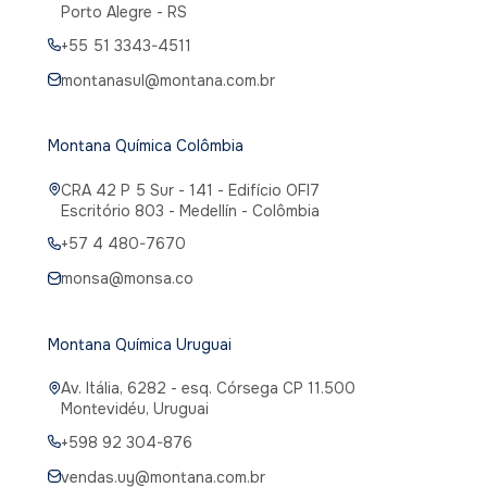
Porto Alegre - RS
+55 51 3343-4511
montanasul@montana.com.br
Montana Química Colômbia
CRA 42 P 5 Sur - 141 - Edifício OFI7
Escritório 803 - Medellín - Colômbia
+57 4 480-7670
monsa@monsa.co
Montana Química Uruguai
Av. Itália, 6282 - esq. Córsega CP 11.500
Montevidéu, Uruguai
+598 92 304-876
vendas.uy@montana.com.br