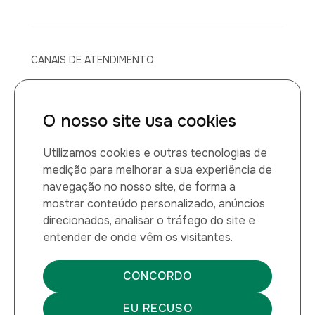
CANAIS DE ATENDIMENTO
Canal de atendimento médico
O nosso site usa cookies
0800 014 1149
Utilizamos cookies e outras tecnologias de
Montana Química LTDA
medição para melhorar a sua experiência de
navegação no nosso site, de forma a
CNPJ: 60.884.459/0001-27
mostrar conteúdo personalizado, anúncios
direcionados, analisar o tráfego do site e
entender de onde vêm os visitantes.
Verificada por
CONCORDO
EU RECUSO