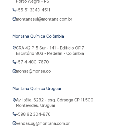
Porto Alegre - RS
+55 51 3343-4511
montanasul@montana.com.br
Montana Química Colômbia
CRA 42 P 5 Sur - 141 - Edifício OFI7
Escritório 803 - Medellín - Colômbia
+57 4 480-7670
monsa@monsa.co
Montana Química Uruguai
Av. Itália, 6282 - esq. Córsega CP 11.500
Montevidéu, Uruguai
+598 92 304-876
vendas.uy@montana.com.br