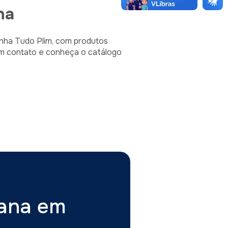
na
 linha Tudo Plim, com produtos
 em contato e conheça o catálogo
tana em