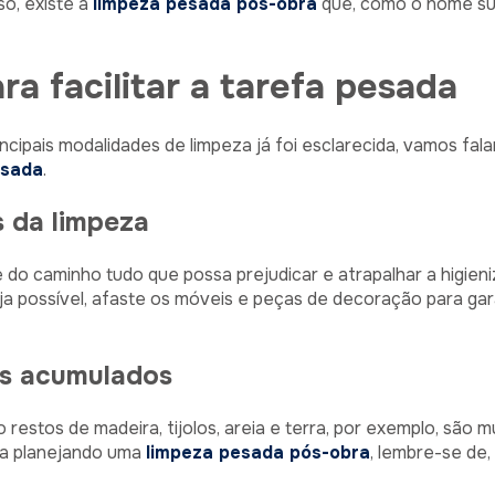
so, existe a
limpeza pesada pós-obra
que, como o nome sug
ra facilitar a tarefa pesada
ncipais modalidades de limpeza já foi esclarecida, vamos fa
esada
.
s da limpeza
e do caminho tudo que possa prejudicar e atrapalhar a higie
ja possível, afaste os móveis e peças de decoração para gar
hos acumulados
 restos de madeira, tijolos, areia e terra, por exemplo, são
ja planejando uma
limpeza pesada pós-obra
, lembre-se de,