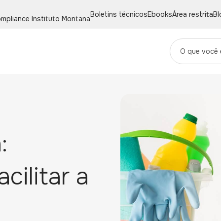
Boletins técnicos
Ebooks
Área restrita
Bl
mpliance
Instituto Montana
:
cilitar a