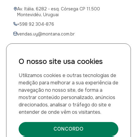
Av. Itália, 6282 - esq. Córsega CP 11.500
Montevidéu, Uruguai
+598 92 304-876
vendas.uy@montana.com.br
O nosso site usa cookies
CANAIS DE ATENDIMENTO
Utilizamos cookies e outras tecnologias de
Canal de atendimento médico
medição para melhorar a sua experiência de
navegação no nosso site, de forma a
0800 014 1149
mostrar conteúdo personalizado, anúncios
direcionados, analisar o tráfego do site e
Montana Química LTDA
entender de onde vêm os visitantes.
CNPJ: 60.884.459/0001-27
CONCORDO