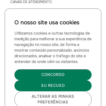
CANAIS DE ATENDIMENTO
Canal de atendimento médico
O nosso site usa cookies
0800 014 1149
Utilizamos cookies e outras tecnologias de
Montana Química LTDA
medição para melhorar a sua experiência de
navegação no nosso site, de forma a
CNPJ: 60.884.459/0001-27
mostrar conteúdo personalizado, anúncios
direcionados, analisar o tráfego do site e
entender de onde vêm os visitantes.
Verificada por
CONCORDO
EU RECUSO
© Montana Química | 2026
ALTERAR AS MINHAS
PREFERÊNCIAS