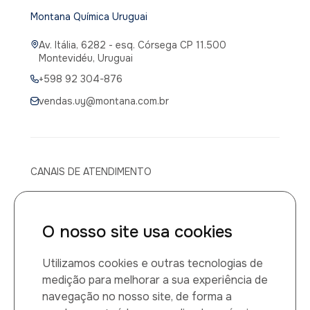
Montana Química Uruguai
Av. Itália, 6282 - esq. Córsega CP 11.500
Montevidéu, Uruguai
+598 92 304-876
vendas.uy@montana.com.br
CANAIS DE ATENDIMENTO
Canal de atendimento médico
O nosso site usa cookies
0800 014 1149
Utilizamos cookies e outras tecnologias de
Montana Química LTDA
medição para melhorar a sua experiência de
navegação no nosso site, de forma a
CNPJ: 60.884.459/0001-27