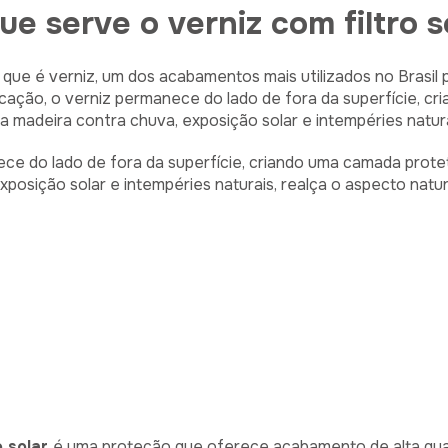
ue serve o verniz com filtro s
que é verniz, um dos acabamentos mais utilizados no Brasil
licação, o verniz permanece do lado de fora da superfície, c
adeira contra chuva, exposição solar e intempéries naturai
nece do lado de fora da superfície, criando uma camada pro
posição solar e intempéries naturais, realça o aspecto natur
o solar
é uma proteção que oferece acabamento de alta qua