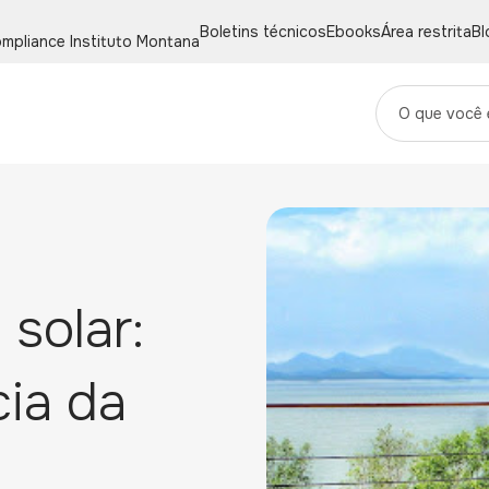
Boletins técnicos
Ebooks
Área restrita
Bl
mpliance
Instituto Montana
 solar:
cia da