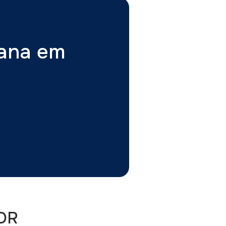
tana em
OR