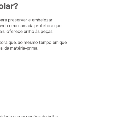
olar?
 para preservar e embelezar
riando uma camada protetora que,
s, oferece brilho às peças.
tetora que, ao mesmo tempo em que
al da matéria-prima.
lidade e com opções de brilho