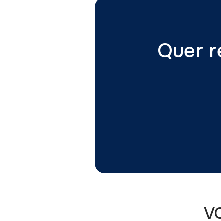
Quer r
V