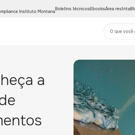
Boletins técnicos
Ebooks
Área restrita
Bl
mpliance
Instituto Montana
onheça a
 de
mentos