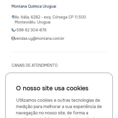
Montana Química Uruguai
Av. Itália, 6282 - esq. Córsega CP 11.500
Montevidéu, Uruguai
+598 92 304-876
vendas.uy@montana.com.br
CANAIS DE ATENDIMENTO
Canal de atendimento médico
O nosso site usa cookies
0800 014 1149
Utilizamos cookies e outras tecnologias de
Montana Química LTDA
medição para melhorar a sua experiência de
navegação no nosso site, de forma a
CNPJ: 60.884.459/0001-27