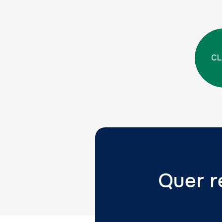
CL
Quer r