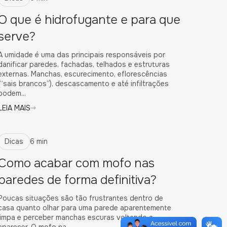
O que é hidrofugante e para que
serve?
A umidade é uma das principais responsáveis por
danificar paredes, fachadas, telhados e estruturas
externas. Manchas, escurecimento, eflorescências
(“sais brancos”), descascamento e até infiltrações
podem...
LEIA MAIS
Dicas
6 min
Como acabar com mofo nas
paredes de forma definitiva?
Poucas situações são tão frustrantes dentro de
casa quanto olhar para uma parede aparentemente
limpa e perceber manchas escuras voltando a
aparecer. O mofo na...