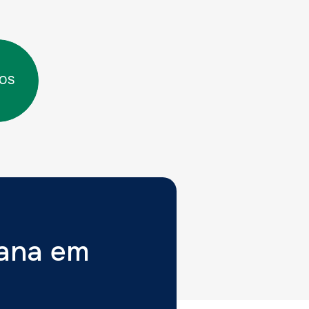
TOS
tana em