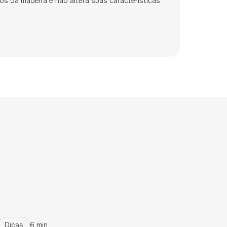
os da madeira e não altera suas características
Dicas
6 min