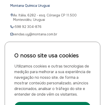
Montana Química Uruguai
Av. Itália, 6282 - esq. Córsega CP 11.500
Montevidéu, Uruguai
+598 92 304-876
vendas.uy@montana.com.br
O nosso site usa cookies
CANAIS DE ATENDIMENTO
Utilizamos cookies e outras tecnologias de
Canal de atendimento médico
medição para melhorar a sua experiência de
navegação no nosso site, de forma a
0800 014 1149
mostrar conteúdo personalizado, anúncios
direcionados, analisar o tráfego do site e
Montana Química LTDA
entender de onde vêm os visitantes.
CNPJ: 60.884.459/0001-27